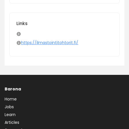
Links
https://ilmastointitohtorit.fi/
Barona
Home
Jobs
Learn
Articles