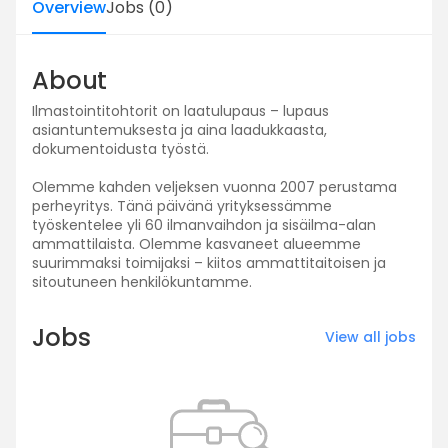
Overview
Jobs
(
0
)
About
Ilmastointitohtorit on laatulupaus – lupaus
asiantuntemuksesta ja aina laadukkaasta,
dokumentoidusta työstä.
Olemme kahden veljeksen vuonna 2007 perustama
perheyritys. Tänä päivänä yrityksessämme
työskentelee yli 60 ilmanvaihdon ja sisäilma-alan
ammattilaista. Olemme kasvaneet alueemme
suurimmaksi toimijaksi – kiitos ammattitaitoisen ja
Jobs
View all jobs