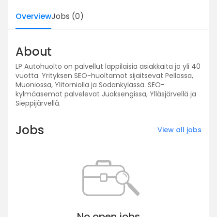
Overview
Jobs
(
0
)
About
LP Autohuolto on palvellut lappilaisia asiakkaita jo yli 40
vuotta. Yrityksen SEO-huoltamot sijaitsevat Pellossa,
Muoniossa, Ylitorniolla ja Sodankylässä. SEO-
kylmäasemat palvelevat Juoksengissa, Ylläsjärvellä ja
Sieppijärvellä.
Jobs
View all jobs
No open jobs