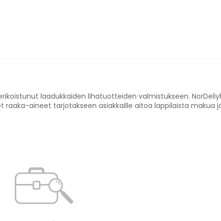
n erikoistunut laadukkaiden lihatuotteiden valmistukseen. NorDeli
set raaka-aineet tarjotakseen asiakkaille aitoa lappilaista makua j