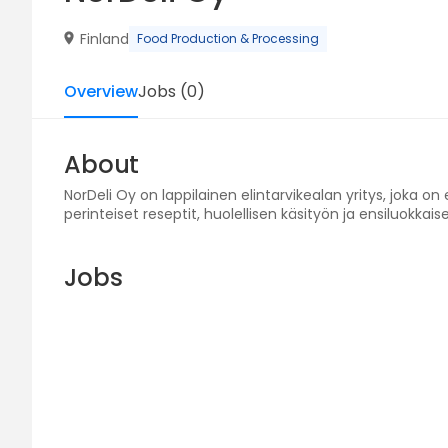
Finland
Food Production & Processing
Overview
Jobs
(
0
)
About
NorDeli Oy on lappilainen elintarvikealan yritys, joka o
perinteiset reseptit, huolellisen käsityön ja ensiluokkai
Jobs