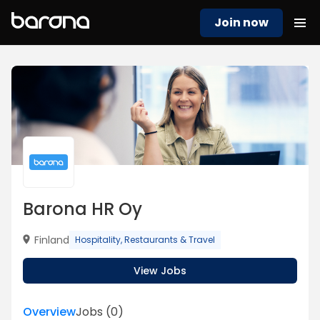
Join now
Barona HR Oy
Finland
Hospitality, Restaurants & Travel
View Jobs
Overview
Jobs
(
0
)