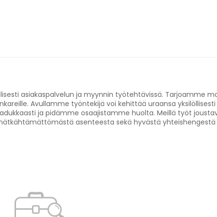
lisesti asiakaspalvelun ja myynnin työtehtävissä. Tarjoamme mo
areille. Avullamme työntekijä voi kehittää uraansa yksilöllisesti
adukkaasti ja pidämme osaajistamme huolta. Meillä työt joust
 ja hätkähtämättömästä asenteesta sekä hyvästä yhteishengestä 