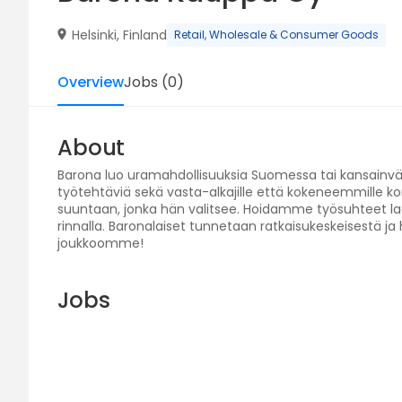
Helsinki, Finland
Retail, Wholesale & Consumer Goods
Overview
Jobs
(
0
)
About
Barona luo uramahdollisuuksia Suomessa tai kansainvä
työtehtäviä sekä vasta-alkajille että kokeneemmille konk
suuntaan, jonka hän valitsee. Hoidamme työsuhteet la
rinnalla. Baronalaiset tunnetaan ratkaisukeskeisestä
joukkoomme!
Jobs