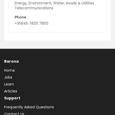
Energy, Environment, Water, Roads & Utilities
Telecommunications
Phone
+35845 7820 7800
Barona
Home
Jobs
Learn
Articles
Support
Frequently Asked Questions
Contact Us