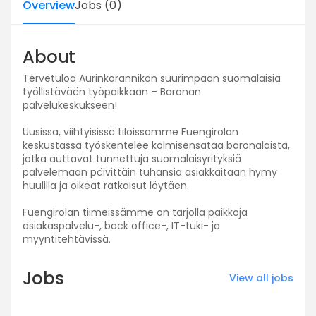
Overview
Jobs
(
0
)
About
Tervetuloa Aurinkorannikon suurimpaan suomalaisia
työllistävään työpaikkaan – Baronan
palvelukeskukseen!
Uusissa, viihtyisissä tiloissamme Fuengirolan
keskustassa työskentelee kolmisensataa baronalaista,
jotka auttavat tunnettuja suomalaisyrityksiä
palvelemaan päivittäin tuhansia asiakkaitaan hymy
huulilla ja oikeat ratkaisut löytäen.
Fuengirolan tiimeissämme on tarjolla paikkoja
asiakaspalvelu-, back office-, IT-tuki- ja
myyntitehtävissä.
Jobs
View all jobs