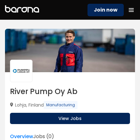
Join now
River Pump Oy Ab
Lohja, Finland
Manufacturing
View Jobs
Overview
Jobs
(
0
)