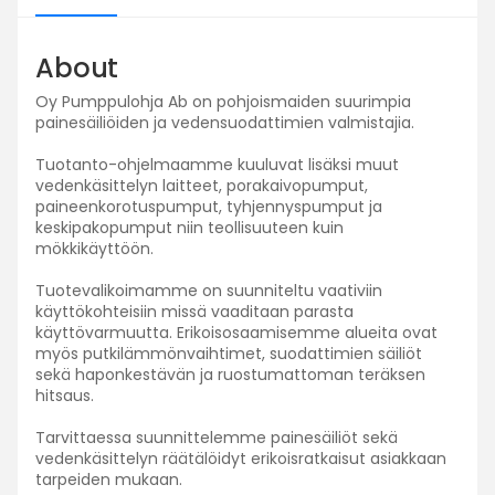
About
Oy Pumppulohja Ab on pohjoismaiden suurimpia
painesäiliöiden ja vedensuodattimien valmistajia.
Tuotanto-ohjelmaamme kuuluvat lisäksi muut
vedenkäsittelyn laitteet, porakaivopumput,
paineenkorotuspumput, tyhjennyspumput ja
keskipakopumput niin teollisuuteen kuin
mökkikäyttöön.
Tuotevalikoimamme on suunniteltu vaativiin
käyttökohteisiin missä vaaditaan parasta
käyttövarmuutta. Erikoisosaamisemme alueita ovat
myös putkilämmönvaihtimet, suodattimien säiliöt
sekä haponkestävän ja ruostumattoman teräksen
hitsaus.
Tarvittaessa suunnittelemme painesäiliöt sekä
vedenkäsittelyn räätälöidyt erikoisratkaisut asiakkaan
tarpeiden mukaan.