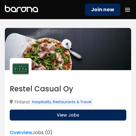
Join now
Restel Casual Oy
Finland
Hospitality, Restaurants & Travel
View Jobs
Overview
Jobs
(
0
)