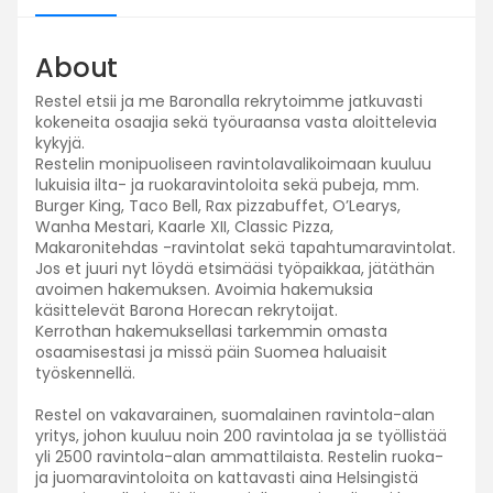
About
Restel etsii ja me Baronalla rekrytoimme jatkuvasti
kokeneita osaajia sekä työuraansa vasta aloittelevia
kykyjä.
Restelin monipuoliseen ravintolavalikoimaan kuuluu
lukuisia ilta- ja ruokaravintoloita sekä pubeja, mm.
Burger King, Taco Bell, Rax pizzabuffet, O’Learys,
Wanha Mestari, Kaarle XII, Classic Pizza,
Makaronitehdas -ravintolat sekä tapahtumaravintolat.
Jos et juuri nyt löydä etsimääsi työpaikkaa, jätäthän
avoimen hakemuksen. Avoimia hakemuksia
käsittelevät Barona Horecan rekrytoijat.
Kerrothan hakemuksellasi tarkemmin omasta
osaamisestasi ja missä päin Suomea haluaisit
työskennellä.
Restel on vakavarainen, suomalainen ravintola-alan
yritys, johon kuuluu noin 200 ravintolaa ja se työllistää
yli 2500 ravintola-alan ammattilaista. Restelin ruoka-
ja juomaravintoloita on kattavasti aina Helsingistä