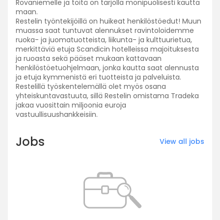
Rovaniemelle ja töitä on tarjolla monipuolisesti kautta
maan.
Restelin työntekijöillä on huikeat henkilöstöedut! Muun
muassa saat tuntuvat alennukset ravintoloidemme
ruoka- ja juomatuotteista, liikunta- ja kulttuurietua,
merkittäviä etuja Scandicin hotelleissa majoituksesta
ja ruoasta sekä pääset mukaan kattavaan
henkilöstöetuohjelmaan, jonka kautta saat alennusta
ja etuja kymmenistä eri tuotteista ja palveluista.
Restelillä työskentelemällä olet myös osana
yhteiskuntavastuuta, sillä Restelin omistama Tradeka
jakaa vuosittain miljoonia euroja
vastuullisuushankkeisiin.
Jobs
View all jobs