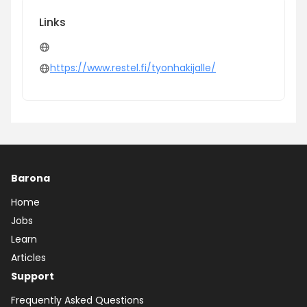
Links
https://www.restel.fi/tyonhakijalle/
Barona
Home
Jobs
Learn
Articles
Support
Frequently Asked Questions